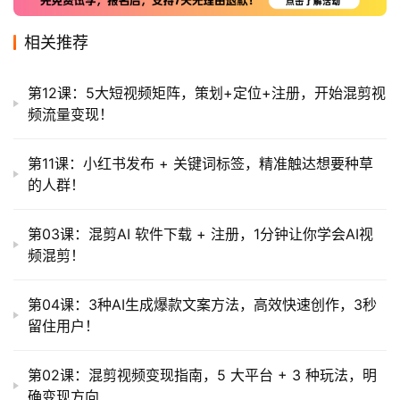
高
相关推荐
级
V
I
第12课：5大短视频矩阵，策划+定位+注册，开始混剪视
P
频流量变现！
第11课：小红书发布 + 关键词标签，精准触达想要种草
常
的人群！
见
问
第03课：混剪AI 软件下载 + 注册，1分钟让你学会AI视
题
频混剪！
第04课：3种AI生成爆款文案方法，高效快速创作，3秒
留住用户！
第02课：混剪视频变现指南，5 大平台 + 3 种玩法，明
确变现方向