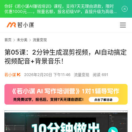
你好《若小谋AI赚钱培训》课程，支持7天无理由退款，限时
优惠1000元.....，限量名额，报名初级VIP，直接升级为高级
VIP。
首页
未分类
流量变现
第05课：2分钟生成混剪视频，AI自动搞定
视频配音+背景音乐！
若小谋
2026年2月20日 下午11:46
流量变现
阅读 691