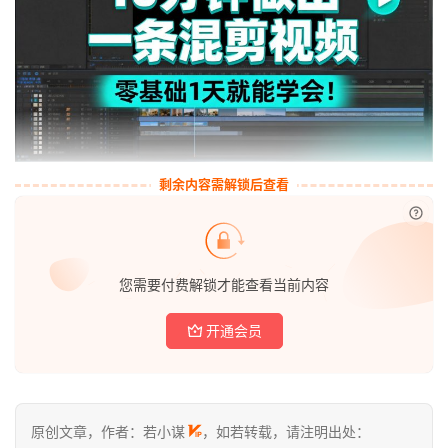
剩余内容需解锁后查看
已付
首
页
您需要付费解锁才能查看当前内容
开通会员
若
小
谋
原创文章，作者：若小谋
，如若转载，请注明出处：