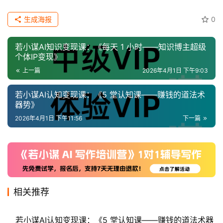
级
V
生成海报
0
I
P
若小谋AI知识变现课：《每天 1 小时——知识博主超级
个体IP变现》
高
上一篇
2026年4月1日 下午9:03
级
V
若小谋AI认知变现课：《5 堂认知课——赚钱的道法术
器势》
I
P
2026年4月1日 下午11:56
下一篇
常
见
问
相关推荐
题
若小谋AI认知变现课：《5 堂认知课——赚钱的道法术器