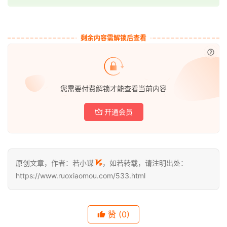
若
小
剩余内容需解锁后查看
谋
已付
体
验
您需要付费解锁才能查看当前内容
V
I
开通会员
P
初
级
原创文章，作者：若小谋
，如若转载，请注明出处：
V
https://www.ruoxiaomou.com/533.html
I
P
登录
注册
赞
(0)
中