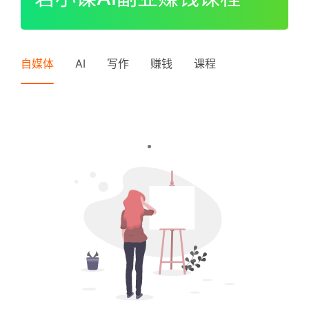
I
P
登录
注册
中
自媒体
AI
写作
赚钱
课程
级
V
I
P
高
级
V
I
P
常
见