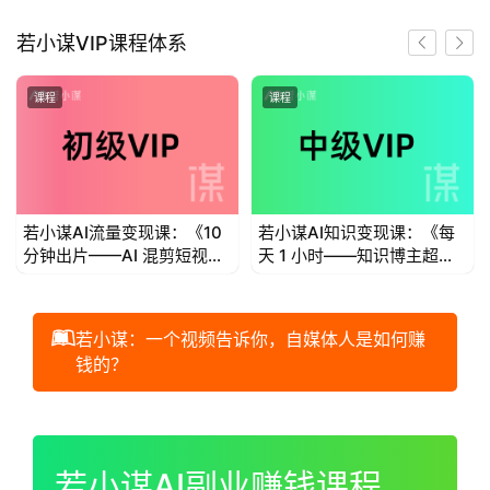
首
若小谋VIP课程体系
页
课程
课程
若
小
谋
若小谋AI流量变现课：《10
若小谋AI知识变现课：《每
体
分钟出片——AI 混剪短视频
天 1 小时——知识博主超级
验
流量变现》
个体IP变现》
V
I
若小谋：一个视频告诉你，自媒体人是如何赚
P
钱的？
初
00:00 / 01:00:44
级
V
若小谋AI副业赚钱课程