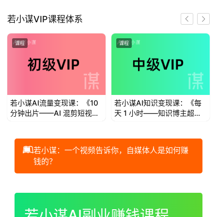
首
若小谋VIP课程体系
页
课程
课程
若
小
谋
若小谋AI流量变现课：《10
若小谋AI知识变现课：《每
体
分钟出片——AI 混剪短视频
天 1 小时——知识博主超级
验
流量变现》
个体IP变现》
V
I
若小谋：一个视频告诉你，自媒体人是如何赚
P
钱的？
初
00:00 / 01:00:44
级
V
若小谋AI副业赚钱课程