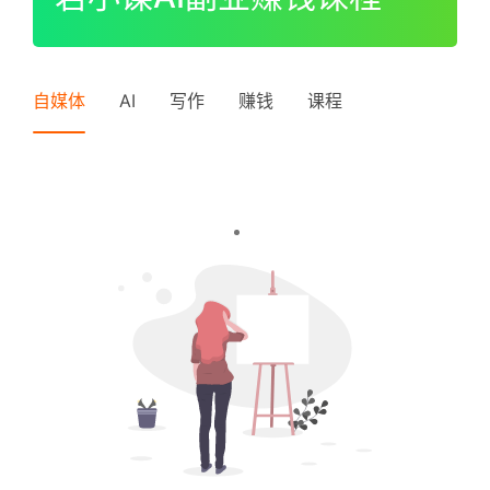
I
P
登录
注册
中
自媒体
AI
写作
赚钱
课程
级
V
I
P
高
级
V
I
P
常
见