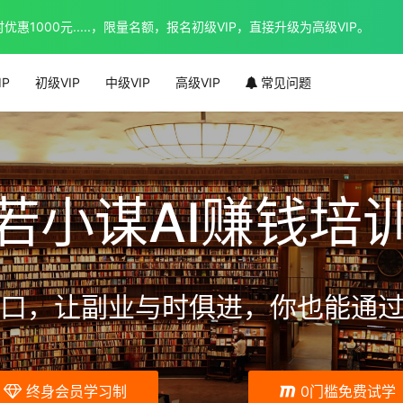
1000元.....，限量名额，报名初级VIP，直接升级为高级VIP。
IP
初级VIP
中级VIP
高级VIP
常见问题
若小谋AI赚钱培
口，让副业与时俱进，你也能通过
终身会员学习制
0门槛免费试学