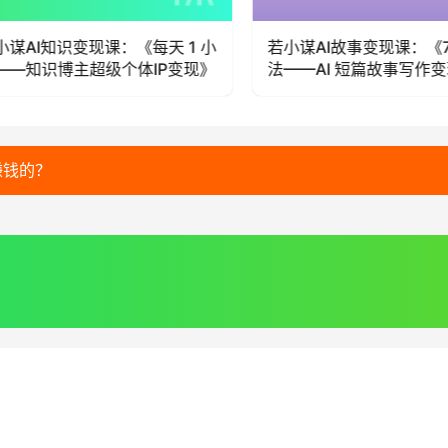
谋AI故事变现课：《7 步写作
若小谋AI认知变现课：《5 
—AI 短篇故事写作变现》
课——赚钱的道法术器势》
赚钱的？