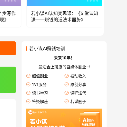
堂认知
若小谋AI流量变现课：《10 分钟
若小谋AI
出片——AI 混剪短视频流量变
时——知
现》
若小谋AI赚钱培训
未来10年！
最适合上班族的自媒体副业~!
超值副业
被动收入
1V1服务
原创分享
读书学习
课程迭代
答疑解惑
若谋圈子