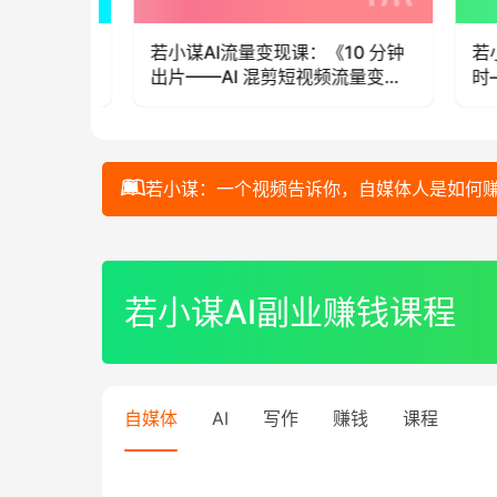
10 分钟
若小谋AI知识变现课：《每天 1 小
若小
流量变
时——知识博主超级个体IP变现》
法—
若小谋：一个视频告诉你，自媒体人是如何
00:00 / 01:00:44
若小谋AI副业赚钱课程
自媒体
AI
写作
赚钱
课程