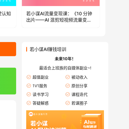
堂认知
若小谋AI流量变现课：《10 分钟
若小谋AI
出片——AI 混剪短视频流量变
时——知
现》
若小谋AI赚钱培训
未来10年！
最适合上班族的自媒体副业~!
超值副业
被动收入
1V1服务
原创分享
读书学习
课程迭代
答疑解惑
若谋圈子