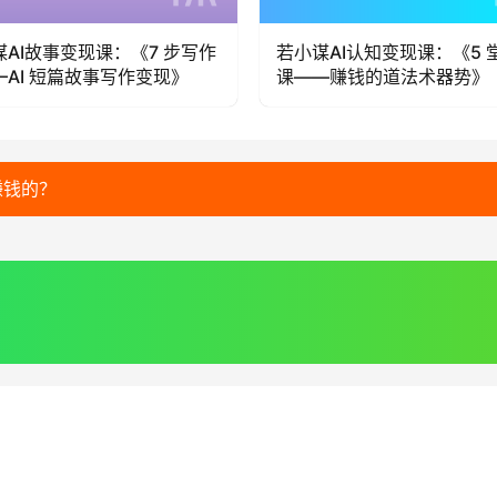
谋AI故事变现课：《7 步写作
若小谋AI认知变现课：《5 
—AI 短篇故事写作变现》
课——赚钱的道法术器势》
赚钱的？