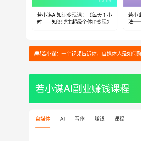
10 分钟
若小谋AI知识变现课：《每天 1 小
若小
流量变
时——知识博主超级个体IP变现》
法—
若小谋：一个视频告诉你，自媒体人是如何
00:00 / 01:00:44
若小谋AI副业赚钱课程
自媒体
AI
写作
赚钱
课程