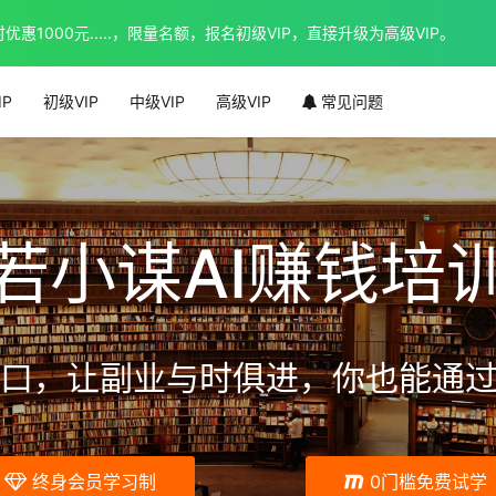
1000元.....，限量名额，报名初级VIP，直接升级为高级VIP。
IP
初级VIP
中级VIP
高级VIP
常见问题
若小谋AI赚钱培
口，让副业与时俱进，你也能通过
终身会员学习制
0门槛免费试学