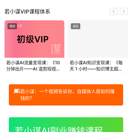
首
若小谋VIP课程体系
页
课程
课程
若
小
谋
若小谋AI流量变现课：《10
若小谋AI知识变现课：《每
体
分钟出片——AI 混剪短视频
天 1 小时——知识博主超级
验
流量变现》
个体IP变现》
V
I
若小谋：一个视频告诉你，自媒体人是如何赚
P
钱的？
初
00:00 / 01:00:44
级
V
若小谋AI副业赚钱课程