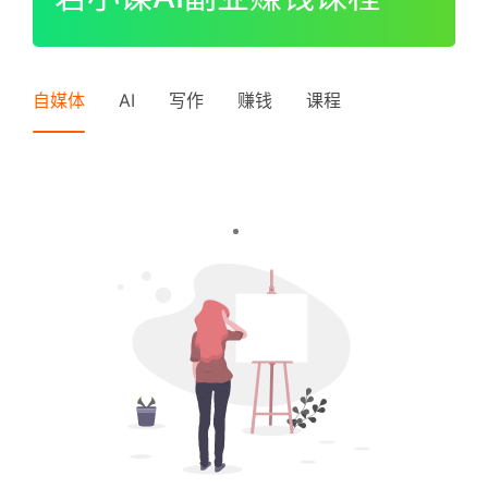
I
P
登录
注册
中
自媒体
AI
写作
赚钱
课程
级
V
I
P
高
级
V
I
P
常
见