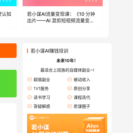
堂认知
若小谋AI流量变现课：《10 分钟
若小谋AI
出片——AI 混剪短视频流量变
时——知
现》
若小谋AI赚钱培训
未来10年！
最适合上班族的自媒体副业~!
超值副业
被动收入
1V1服务
原创分享
读书学习
课程迭代
答疑解惑
若谋圈子