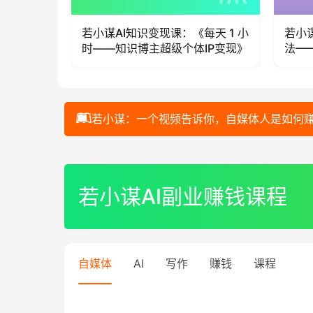
10 分钟
若小谋AI知识变现课：《每天 1 小
若小
流量变
时——知识博主超级个体IP变现》
法—
若小谋：一个视频告诉你，自媒体人是如何
00:00 / 01:00:44
若小谋AI副业赚钱课程
自媒体
AI
写作
赚钱
课程