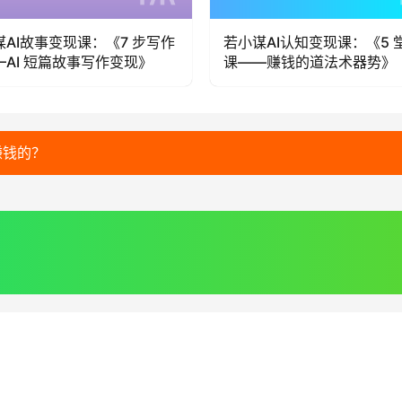
谋AI故事变现课：《7 步写作
若小谋AI认知变现课：《5 
—AI 短篇故事写作变现》
课——赚钱的道法术器势》
赚钱的？