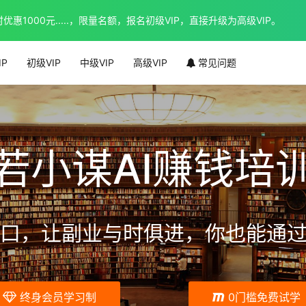
1000元.....，限量名额，报名初级VIP，直接升级为高级VIP。
IP
初级VIP
中级VIP
高级VIP
常见问题
若小谋AI赚钱培
口，让副业与时俱进，你也能通过
终身会员学习制
0门槛免费试学