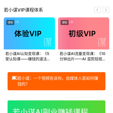
首
若小谋VIP课程体系
页
课程
课程
若
小
谋
若小谋AI认知变现课：《5
若小谋AI流量变现课：《10
体
堂认知课——赚钱的道法术
分钟出片——AI 混剪短视频
验
器势》
流量变现》
V
I
若小谋：一个视频告诉你，自媒体人是如何赚
P
钱的？
初
00:00 / 01:00:44
级
V
若小谋AI副业赚钱课程