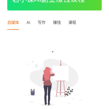
I
P
登录
注册
中
自媒体
AI
写作
赚钱
课程
级
V
I
P
高
级
V
I
P
常
见