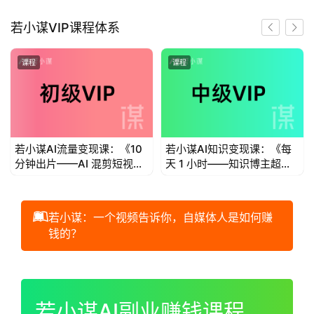
首
若小谋VIP课程体系
页
课程
课程
若
小
谋
若小谋AI流量变现课：《10
若小谋AI知识变现课：《每
体
分钟出片——AI 混剪短视频
天 1 小时——知识博主超级
验
流量变现》
个体IP变现》
V
I
若小谋：一个视频告诉你，自媒体人是如何赚
P
钱的？
初
00:00 / 01:00:44
级
V
若小谋AI副业赚钱课程