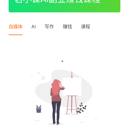
I
P
登录
注册
中
自媒体
AI
写作
赚钱
课程
级
V
I
P
高
级
V
I
P
常
见