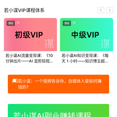
首
若小谋VIP课程体系
页
课程
课程
若
小
谋
若小谋AI流量变现课：《10
若小谋AI知识变现课：《每
体
分钟出片——AI 混剪短视频
天 1 小时——知识博主超级
验
流量变现》
个体IP变现》
V
I
若小谋：一个视频告诉你，自媒体人是如何赚
P
钱的？
初
00:00 / 01:00:44
级
V
若小谋AI副业赚钱课程