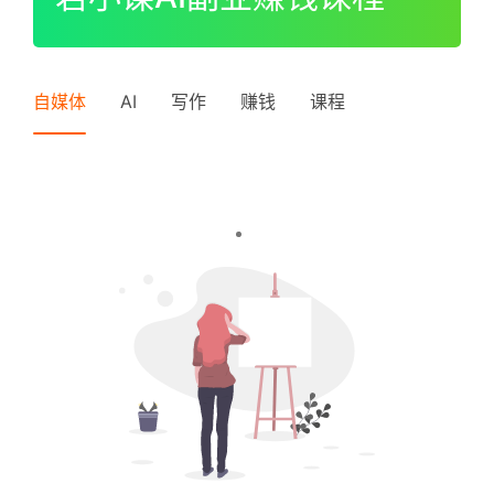
I
P
登录
注册
中
自媒体
AI
写作
赚钱
课程
级
V
I
P
高
级
V
I
P
常
见