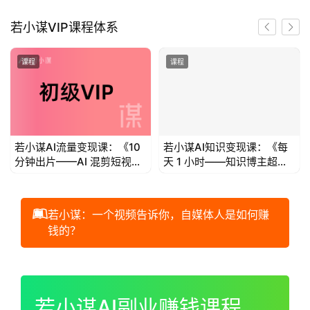
首
若小谋VIP课程体系
页
课程
课程
若
小
谋
若小谋AI流量变现课：《10
若小谋AI知识变现课：《每
体
分钟出片——AI 混剪短视频
天 1 小时——知识博主超级
验
流量变现》
个体IP变现》
V
I
若小谋：一个视频告诉你，自媒体人是如何赚
P
钱的？
初
00:00 / 01:00:44
级
V
若小谋AI副业赚钱课程