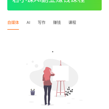
I
P
登录
注册
中
自媒体
AI
写作
赚钱
课程
级
V
I
P
高
级
V
I
P
常
见