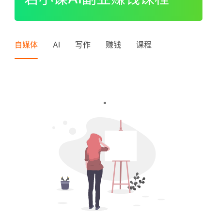
I
P
登录
注册
中
自媒体
AI
写作
赚钱
课程
级
V
I
P
高
级
V
I
P
常
见