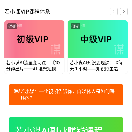
首
若小谋VIP课程体系
页
课程
课程
若
小
谋
若小谋AI流量变现课：《10
若小谋AI知识变现课：《每
体
分钟出片——AI 混剪短视频
天 1 小时——知识博主超级
验
流量变现》
个体IP变现》
V
I
若小谋：一个视频告诉你，自媒体人是如何赚
P
钱的？
初
00:00 / 01:00:44
级
V
若小谋AI副业赚钱课程