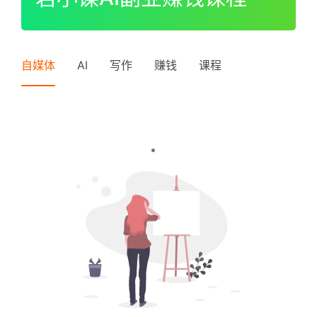
I
P
登录
注册
中
自媒体
AI
写作
赚钱
课程
级
V
I
P
高
级
V
I
P
常
见