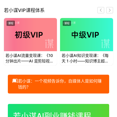
首
若小谋VIP课程体系
页
课程
课程
若
小
谋
若小谋AI流量变现课：《10
若小谋AI知识变现课：《每
体
分钟出片——AI 混剪短视频
天 1 小时——知识博主超级
验
流量变现》
个体IP变现》
V
I
若小谋：一个视频告诉你，自媒体人是如何赚
P
钱的？
初
00:00 / 01:00:44
级
V
若小谋AI副业赚钱课程