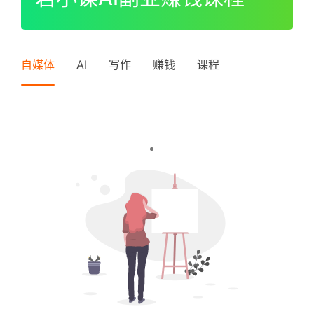
I
P
登录
注册
中
自媒体
AI
写作
赚钱
课程
级
V
I
P
高
级
V
I
P
常
见