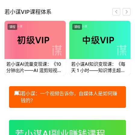
首
若小谋VIP课程体系
页
课程
课程
若
小
谋
若小谋AI流量变现课：《10
若小谋AI知识变现课：《每
体
分钟出片——AI 混剪短视频
天 1 小时——知识博主超级
验
流量变现》
个体IP变现》
V
I
若小谋：一个视频告诉你，自媒体人是如何赚
P
钱的？
初
00:00 / 01:00:44
级
V
若小谋AI副业赚钱课程