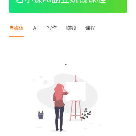
I
P
登录
注册
中
自媒体
AI
写作
赚钱
课程
级
V
I
P
高
级
V
I
P
常
见