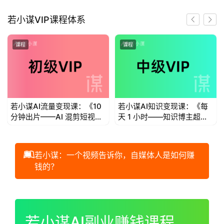
首
若小谋VIP课程体系
页
课程
课程
若
小
谋
若小谋AI流量变现课：《10
若小谋AI知识变现课：《每
体
分钟出片——AI 混剪短视频
天 1 小时——知识博主超级
验
流量变现》
个体IP变现》
V
I
若小谋：一个视频告诉你，自媒体人是如何赚
P
钱的？
初
00:00 / 01:00:44
级
V
若小谋AI副业赚钱课程