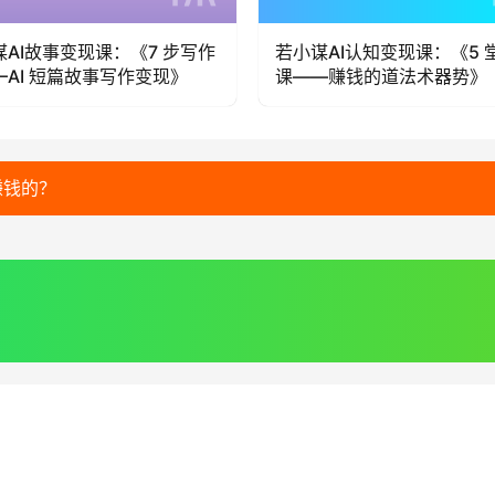
谋AI故事变现课：《7 步写作
若小谋AI认知变现课：《5 
—AI 短篇故事写作变现》
课——赚钱的道法术器势》
赚钱的？