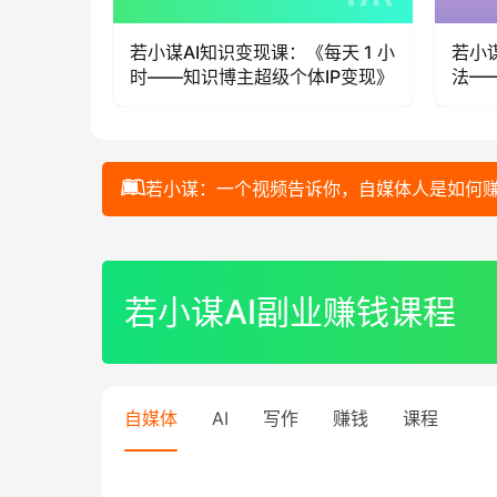
10 分钟
若小谋AI知识变现课：《每天 1 小
若小
流量变
时——知识博主超级个体IP变现》
法—
若小谋：一个视频告诉你，自媒体人是如何
00:00 / 01:00:44
若小谋AI副业赚钱课程
自媒体
AI
写作
赚钱
课程