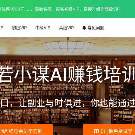
1000元.....，限量名额，报名初级VIP，直接升级为高级VIP。
IP
初级VIP
中级VIP
高级VIP
常见问题
若小谋AI赚钱培
口，让副业与时俱进，你也能通过
终身会员学习制
0门槛免费试学