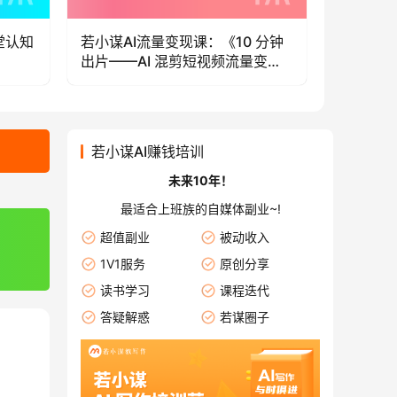
堂认知
若小谋AI流量变现课：《10 分钟
若小谋AI
出片——AI 混剪短视频流量变
时——知
现》
若小谋AI赚钱培训
未来10年！
最适合上班族的自媒体副业~!
超值副业
被动收入
1V1服务
原创分享
读书学习
课程迭代
答疑解惑
若谋圈子