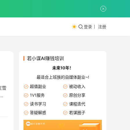
登录
注册
若小谋AI赚钱培训
未来10年！
最适合上班族的自媒体副业~!
超值副业
被动收入
《雪
故
1V1服务
原创分享
读书学习
课程迭代
答疑解惑
若谋圈子